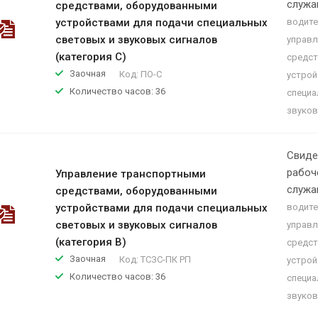
служа
средствами, оборудованными
устройствами для подачи специальных
водите
световых и звуковых сигналов
управл
(категория C)
средст
Заочная
Код:
ПО-С
устрой
Количество часов: 36
специа
звуков
Свиде
рабоч
Управление транспортными
служа
средствами, оборудованными
устройствами для подачи специальных
водите
световых и звуковых сигналов
управл
(категория B)
средст
Заочная
Код:
ТСЗС-ПК РП
устрой
Количество часов: 36
специа
звуков