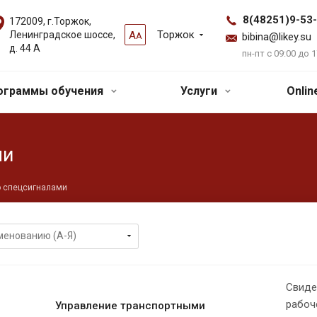
8(48251)9-53
172009, г.Торжок,
Торжок
Ленинградское шоссе,
А
А
bibina@likey.su
д. 44 А
пн-пт с 09:00 до 1
ограммы обучения
Услуги
Onli
ми
о спецсигналами
Свиде
рабоч
Управление транспортными