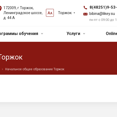
8(48251)9-53
172009, г.Торжок,
Торжок
Ленинградское шоссе,
А
А
bibina@likey.su
д. 44 А
пн-пт с 09:00 до 1
ограммы обучения
Услуги
Onli
Торжок
Начальное общее образование Торжок