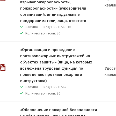
взрывопожароопасности,
квали
пожароопасности» (руководители
организаций, индивидуальные
предприниматели, лица, ответств
Заочная
Код:
ПК-ПТМ-3ЛО
Количество часов: 36
«Организация и проведение
противопожарных инструктажей на
объектах защиты» (лица, на которых
возложена трудовая функция по
Удост
проведению противопожарного
квали
инструктажа)
Заочная
Код:
ПК-ПТМ-2
Количество часов: 36
«Обеспечение пожарной безопасности
на объектах защиты с массовым