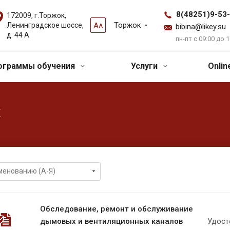
8(48251)9-53
172009, г.Торжок,
Торжок
Ленинградское шоссе,
А
А
bibina@likey.su
д. 44 А
пн-пт с 09:00 до 1
ограммы обучения
Услуги
Onli
к
Обследование, ремонт и обслуживание
дымовых и вентиляционных каналов
Удост